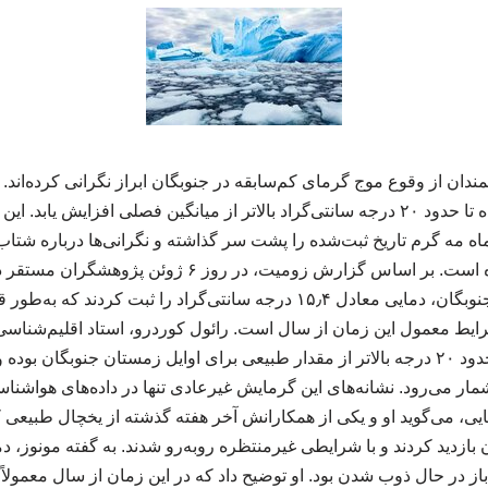
ندان از وقوع موج گرمای کم‌سابقه در جنوبگان ابراز نگرانی کرده‌اند.
برخی نقاط این قاره یخ‌زده تا حدود ۲۰ درجه سانتی‌گراد بالاتر از میانگین فصلی افزای
اه مه گرم تاریخ ثبت‌شده را پشت سر گذاشته و نگرانی‌ها درباره شتاب
اقلیمی را افزایش داده است. بر اساس گزارش زومیت، در روز 
شمالی‌ترین بخش قاره جنوبگان، دمایی معادل ۱۵٫۴ درجه سانتی‌گراد را ثبت کر
شرایط معمول این زمان از سال است. رائول کوردرو، استاد اقلیم‌شناسی
می‌گوید دمای ثبت‌شده حدود ۲۰ درجه بالاتر از مقدار طبیعی برای اوایل زمستان جنوبگ
مار می‌رود. نشانه‌های این گرمایش غیرعادی تنها در داده‌های هواشنا
ی، می‌گوید او و یکی از همکارانش آخر هفته گذشته از یخچال طبیعی ک
زدید کردند و با شرایطی غیرمنتظره روبه‌رو شدند. به گفته مونوز، دما 