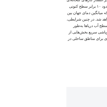
به‌طور چشمگیری کاهش نیابد، میزان ذوب یخ‌های جنوبگان تا پایان قرن حاضر ممکن است به حدود ۱۰ برابر سطح کنونی
ه میانگین دمای جهان بین
واهد شد. در چنین شرایطی،
طح آب دریاها به‌طور
ز ۴ درجه فراتر رود، احتمال فروپاشی سریع بخش‌هایی از
ای برای مناطق ساحلی در