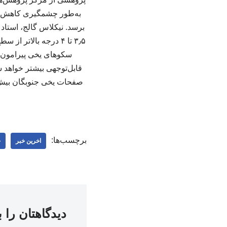
برسد. نیکلاس گالج، استاد
۳٫۵ تا ۴ درجه بالا
سکوهای یخی پیرامون ق
صفحات یخی جنوبگان بیش ا
برچسب‌ها:
اخرین خبر
چ
دیدگاهتان را 