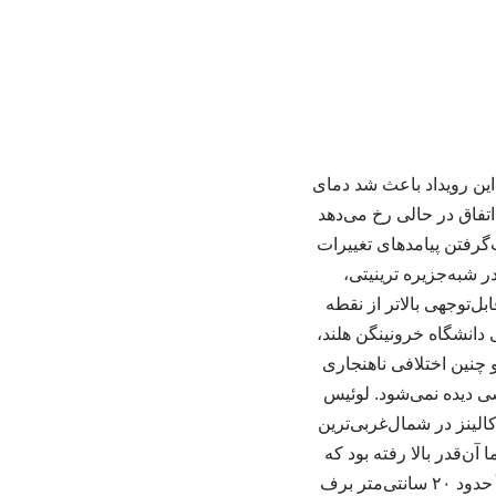
 این رویداد باعث شد دمای
ش یابد. این اتفاق در حالی رخ می‌دهد
‌گرفتن پیامدهای تغییرات
۶ ژوئن پژوهشگران مستقر در شبه‌جزیره ترینیتی،
دند که به‌طور قابل‌توجهی بالاتر از نقطه
 دانشگاه خرونینگن هلند،
ان بوده و چنین اختلافی ناهنجاری
سی دیده نمی‌شود. لوئیس
الینز در شمال‌غربی‌ترین
آن‌قدر بالا رفته بود که
تقریباً همه چیز در فضای باز در حال ذوب شدن بود. او توضیح داد که در این زمان از سال معمولاً حدود ۲۰ سانتی‌متر برف