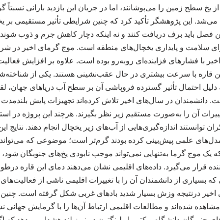
 از یخ سطح زمین را می‌پوشانند، اما در جریان این بازدید بارانی نسبتاً 
‌شد. این پژوهشگر تأکید کرد که چنین شرایطی تأثیر مستقیمی بر ی
 این فصل باید برف دریافت کنند و نه اینکه دچار کاهش جرم و ذوب شوند
 برای سلامت و پایداری یخچال‌های منطقه است. موج گرمای اخیر در شر
یر با فشارهای فزاینده‌ای روبه‌رو بوده است. علاوه بر افزایش فعالی
ن قاره با سرعت بیشتری در حال عقب‌نشینی هستند. یکی از شناخته‌شده
دلیل احتمال تأثیر گسترده فروپاشی آن بر سطح آب دریاهای جهان، لق
. دانشمندان در سال‌های اخیر تلاش کرده‌اند تجهیزات پایش بلندمدت ر
تغییرات آن را به‌صورت مستقیم زیر نظر بگیرند. هرچند این پروژه در اس
 توانستند اندازه‌گیری‌هایی از آب‌های زیر یخچال انجام دهند. نتایج ا
 مدل‌های علمی پیش‌بینی کرده بودند گرم‌تر است؛ موضوعی که می‌تواند
که یک موج گرما به‌تنهایی نمی‌تواند موجب نابودی یخ‌های جنوبگان شود، 
نده قرار می‌گیرد. داده‌های اقلیمی نشان می‌دهند دمای این قاره درطول
ه بسیاری از دانشمندان آن را با تغییرات اقلیمی ناشی از فعالیت‌های ا
شاهده شده‌اند و مطالعات اقلیمی ارتباط آن‌ها را با گرمایش جهانی نشان
جنوبگان دانشگاه ویکتوریا ولینگتون در نیوزیلند هشدار می‌دهد که اگر