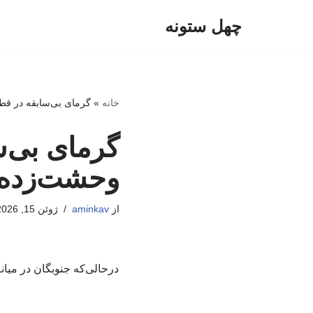
چهل ستونه
پرش
به
محتوا
خانه
»
گرمای بی‌سابقه در قط
گرمای بی‌س
وحشت‌زده 
از
aminkav
ژوئن 15, 2026
درحالی‌که جنوبگان در میا