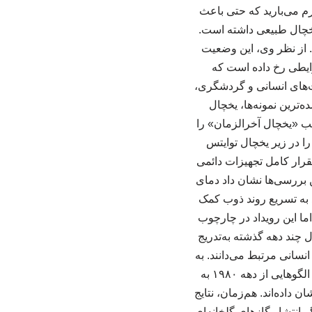
گرم می‌بارید که حتی باعث
خچال طبیعی داشته است.
. از نظر وی، این وضعیت
ایطی رخ داده است که
ت‌های انسانی و گردشگری،
‌ترین نمونه‌ها، یخچال
ب «یخچال آخرالزمان» را
ا در زیر یخچال توایتس
تقرار کامل تجهیزات دائمی
ین بررسی‌ها نشان داد دمای
 به تسریع روند ذوب کمک
اما این رویداد در چارچوب
 چند دهه گذشته به‌تدریج
نسانی مرتبط می‌دانند. به
گفته کوردرو، موج گرمای اخیر درنتیجه وزش بسیار شدید بادهای غربی شکل گرفته است. چنین الگوهایی از دهه ۱۹۸۰ به
 داده‌اند. هم‌زمان، نتایج
 انتشار گازهای گلخانه‌ای