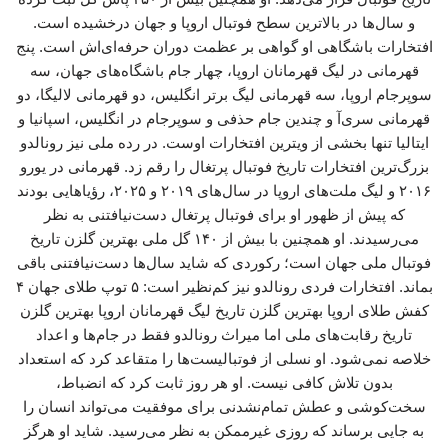
و سال‌ها در بالاترین سطح فوتبال اروپا و جهان درخشیده است.
افتخارات باشگاهی او گواهی بر عظمت دوران حرفه‌ای‌اش است. پنج
قهرمانی در لیگ قهرمانان اروپا، چهار جام باشگاه‌های جهان، سه
سوپرجام اروپا، سه قهرمانی لیگ برتر انگلیس، دو قهرمانی لالیگا، دو
قهرمانی سری‌آ و چندین جام حذفی و سوپرجام در انگلیس، اسپانیا و
ایتالیا تنها بخشی از ویترین افتخارات اوست. در رده ملی نیز رونالدو
بزرگ‌ترین افتخارات تاریخ فوتبال پرتغال را رقم زد. قهرمانی در یورو
۲۰۱۶ و لیگ ملت‌های اروپا در سال‌های ۲۰۱۹ و ۲۰۲۵، رؤیاهایی بودند
که پیش از ظهور او برای فوتبال پرتغال دست‌نیافتنی به نظر
می‌رسیدند. او همچنین با بیش از ۱۴۰ گل ملی بهترین گلزن تاریخ
فوتبال ملی جهان است؛ رکوردی که شاید سال‌ها دست‌نیافتنی باقی
بماند. افتخارات فردی رونالدو نیز کم‌نظیر است: ۵ توپ طلای جهان ۴
کفش طلای اروپا بهترین گلزن تاریخ لیگ قهرمانان اروپا بهترین گلزن
تاریخ رقابت‌های ملی اما میراث رونالدو فقط در جام‌ها و اعداد
خلاصه نمی‌شود. او نسلی از فوتبالیست‌ها را متقاعد کرد که استعداد
بدون تلاش کافی نیست. او هر روز ثابت کرد که انضباط،
سخت‌کوشی و عطش تمام‌نشدنی برای موفقیت می‌تواند انسان را
به جایی برساند که روزی غیرممکن به نظر می‌رسید. شاید او هرگز