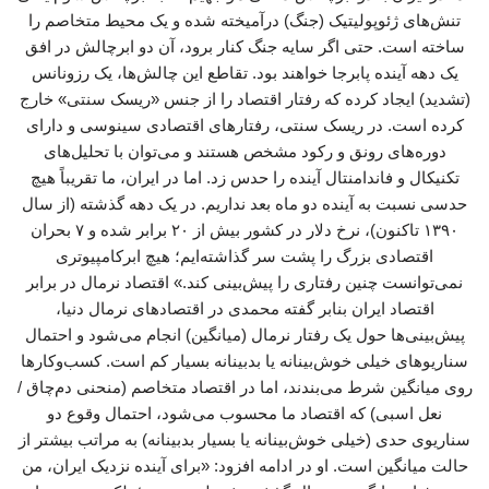
تنش‌های ژئوپولیتیک (جنگ) درآمیخته شده و یک محیط متخاصم را
ساخته است. حتی اگر سایه جنگ کنار برود، آن دو ابرچالش در افق
یک دهه آینده پابرجا خواهند بود. تقاطع این چالش‌ها، یک رزونانس
(تشدید) ایجاد کرده که رفتار اقتصاد را از جنس «ریسک سنتی» خارج
کرده است. در ریسک سنتی، رفتارهای اقتصادی سینوسی و دارای
دوره‌های رونق و رکود مشخص هستند و می‌توان با تحلیل‌های
تکنیکال و فاندامنتال آینده را حدس زد. اما در ایران، ما تقریباً هیچ
حدسی نسبت به آینده دو ماه بعد نداریم. در یک دهه گذشته (از سال
۱۳۹۰ تاکنون)، نرخ دلار در کشور بیش از ۲۰ برابر شده و ۷ بحران
اقتصادی بزرگ را پشت سر گذاشته‌ایم؛ هیچ ابرکامپیوتری
نمی‌توانست چنین رفتاری را پیش‌بینی کند.» اقتصاد نرمال در برابر
اقتصاد ایران بنابر گفته محمدی در اقتصادهای نرمال دنیا،
پیش‌بینی‌ها حول یک رفتار نرمال (میانگین) انجام می‌شود و احتمال
سناریوهای خیلی خوش‌بینانه یا بدبینانه بسیار کم است. کسب‌وکارها
روی میانگین شرط می‌بندند، اما در اقتصاد متخاصم (منحنی دم‌چاق /
نعل اسبی) که اقتصاد ما محسوب می‌شود، احتمال وقوع دو
سناریوی حدی (خیلی خوش‌بینانه یا بسیار بدبینانه) به مراتب بیشتر از
حالت میانگین است. او در ادامه افزود: «برای آینده نزدیک ایران، من