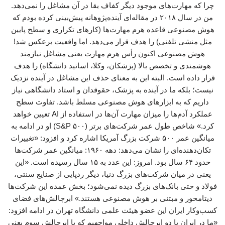
چرا که مهارت‌های موجود دیگر کفاف بقا در آن مشاغل را نمی‌دهد.
من در سال ۲۰۱۸ در مقاله‌ای آینده‌پژوهانه پیش‌بینی کرده بودم که
هوش مصنوعی قاعده هرم مهارت‌ها (کارهای تکراری و سطح پایین
مثل منشی تلفنی) را هدف قرار می‌دهد. اما واقعیت برعکس شد!
هوش مصنوعی اکنون رأس هرم مهارت یعنی مشاغل نیازمند
هوشمندی و تخصص بالا (پزشکان، وکلا، اساتید دانشگاه) را هدف
قرار داده است. البته این به معنای حذف این مشاغل در آینده نزدیک
نیست؛ بلکه ما در آینده به پزشک، حقوقدان و استاد دانشگاهی نیاز
داریم که به ابزارهای هوش مصنوعی مسلط باشد. تفاوت سطح
عملکرد آدم‌ها را میزان مهارت آن‌ها در استفاده از AI تعیین خواهد
کرد.» شاخص طول عمر شرکت‌های برتر (S&P ۵۰۰) او در ادامه به
میانگین عمر ۵۰۰ شرکت بزرگ آمریکا اشاره کرد و افزود: «تغییرات
تکان‌دهنده‌ای را نشان می‌دهد: دهه ۱۹۶۰: میانگین عمر شرکت‌ها
حدود ۶۴ سال بود. امروز: این عدد به ۱۵ سال رسیده است. «این
یعنی در میان شرکت‌های بزرگ دنیا، دیگر ردپایی از صنایع سنتی،
فولاد و حتی بانک‌های بزرگ دیده نمی‌شود؛ بخش عمده این شرکت‌ها
دیتامحور و مبتنی بر هوش مصنوعی هستند.» ابرچالش‌های فضای
کسب‌وکار ایران این عضو هیئت علمی دانشگاه تهران در ادامه افزود:
«ما در ایران با دو ابرچالش داخلی مواجهیم که با ابرچالش سوم یعنی