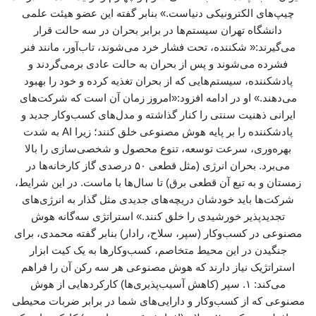
چیپ‌های الکترونیکی دنیاست.» بنابر گفته این عضو هیئت علمی
دانشگاه تهران سیستم‌ها در برابر بحران در سه حالت قرار
می‌گیرند:« شکننده، تحت فشار خرد می‌شوند، تاب‌آور، مانند فنر
فشرده می‌شوند و پس از بحران به حالت عادی برمی‌گردند و
پادشکننده، سیستم‌هایی که از بحران تغذیه کرده و خود را بهبود
می‌دهند.» او در ادامه افزود:«امروز زمان آن است که شرکت‌های
ایرانی ذهنیت سنتی را کنار گذاشته و مدل‌های کسب‌وکار جدید و
پادشکننده را بر پایه هوش مصنوعی خلق کنند؛ زیرا AI به شدت
بهره‌وری، سرعت توسعه، تنوع محصول و شخصی‌سازی را بالا
می‌برد. بحران انرژی (مثل قطعی ۵۰ درصدی گاز کارخانه‌ها در
زمستان و به تبع آن قطعی برق) تا سال‌ها با ماست. در این شرایط،
شرکت‌ها باید خودشان دریچه‌های جدیدی مثل گذار به انرژی‌های
تجدیدپذیر خورشیدی را خلق کنند.» استراتژی سه‌گانه هوش
مصنوعی در کسب‌وکار (سپر، سلاح، رادار) بنابر گفته محمدی، برای
جنگیدن در این محیط متخاصم، کسب‌وکارها به یک کیت ابزار
استراتژیک نیاز دارند که هوش مصنوعی هر سه رکن آن را فراهم
می‌کند: ۱. سپر (کاهش آسیب‌پذیری‌ها) کارکردهایی از هوش
مصنوعی که از کسب‌وکار و دارایی‌های شما در برابر ضربات محیطی