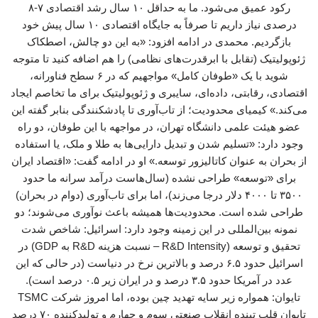
رکود عمیق می‌شود. ما به حداقل ۱۰ سال رشد اقتصادی ۷-۸
درصدی نیاز داریم تا صرفاً به جایگاه اقتصادی ۱۰ سال پیش خود
بازگردیم. محمدی در ادامه افزود: «به این دو چالش، اصطکاک
ژئوپولیتیک (تقابل با ابرقدرت‌های نظامی) را هم اضافه کنید تا متوجه
شوید با یک «طوفان کامل» مواجهیم که در ۶ سطح فناورانه،
اقتصادی، رقابتی، داده‌ای، سایبری و ژئوپولیتیک برای ما تخاصم ایجاد
می‌کند.» کیمیای محدودیت؛ از تاب‌آوری تا پادشکنندگی بنابر گفته این
عضو هیئت علمی دانشگاه تهران، در مواجهه با این طوفان، دو راه
وجود دارد: «تسلیم شدن و تبدیل دارایی‌ها به طلا و ملک، یا استفاده
از بحران به عنوان کاتالیزور توسعه.» او در ادامه گفت: «اقتصاد ایران
برای «توسعه» طراحی نشده (سال‌هاست درآمد سرانه ما حدود
۳۵۰۰ تا ۴۰۰۰ دلار درجا می‌زند)، اما برای تاب‌آوری (دوام در بحران)
طراحی شده است. محدودیت‌ها همیشه باعث نوآوری می‌شوند؛ دو
نمونه بین‌المللی در این زمینه وجود دارد: اسرائیل: شاخص شدت
تحقیق و توسعه (R&D Intensity – نسبت هزینه R&D به GDP) در
اسرائیل حدود ۶.۵ درصد و بالاترین نرخ در دنیاست (در حالی که این
عدد در آمریکا حدود ۳.۵ درصد و در ایران زیر ۰.۵ درصد است).
تایوان: همواره زیر سایه تهدید چین بوده، اما امروز شرکت TSMC
تایوان قلب تپنده انقلاب صنعتی سوم و چهارم و تولیدکننده ۷۰ درصد