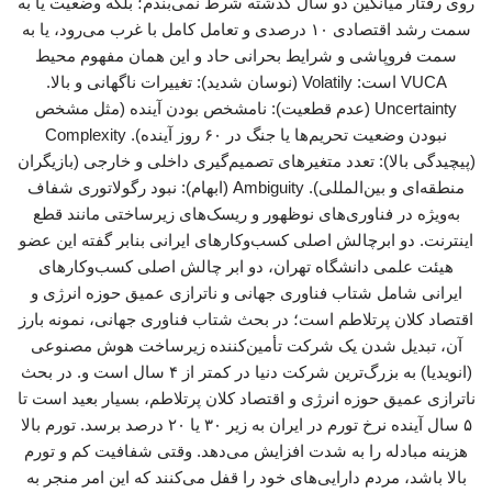
روی رفتار میانگین دو سال گذشته شرط نمی‌بندم؛ بلکه وضعیت یا به
سمت رشد اقتصادی ۱۰ درصدی و تعامل کامل با غرب می‌رود، یا به
سمت فروپاشی و شرایط بحرانی حاد و این همان مفهوم محیط
VUCA است: Volatily (نوسان شدید): تغییرات ناگهانی و بالا.
Uncertainty (عدم قطعیت): نامشخص بودن آینده (مثل مشخص
نبودن وضعیت تحریم‌ها یا جنگ در ۶۰ روز آینده). Complexity
(پیچیدگی بالا): تعدد متغیرهای تصمیم‌گیری داخلی و خارجی (بازیگران
منطقه‌ای و بین‌المللی). Ambiguity (ابهام): نبود رگولاتوری شفاف
به‌ویژه در فناوری‌های نوظهور و ریسک‌های زیرساختی مانند قطع
اینترنت. دو ابرچالش اصلی کسب‌وکارهای ایرانی بنابر گفته این عضو
هیئت علمی دانشگاه تهران، دو ابر چالش اصلی کسب‌وکارهای
ایرانی شامل شتاب فناوری جهانی و ناترازی عمیق حوزه انرژی و
اقتصاد کلان پرتلاطم است؛ در بحث شتاب فناوری جهانی، نمونه بارز
آن، تبدیل شدن یک شرکت تأمین‌کننده زیرساخت هوش مصنوعی
(انویدیا) به بزرگ‌ترین شرکت دنیا در کمتر از ۴ سال است و. در بحث
ناترازی عمیق حوزه انرژی و اقتصاد کلان پرتلاطم، بسیار بعید است تا
۵ سال آینده نرخ تورم در ایران به زیر ۳۰ یا ۲۰ درصد برسد. تورم بالا
هزینه مبادله را به شدت افزایش می‌دهد. وقتی شفافیت کم و تورم
بالا باشد، مردم دارایی‌های خود را قفل می‌کنند که این امر منجر به