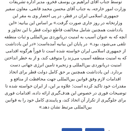
توسط جناب آقای ابراهیم بن یوسف فخرو، مدیر اداره تشریفات
وزارت امور خارجه، به جناب آقای محسن محمد قانعی، معاون سفیر
جمهوری اسلامی ایران در قطر، در پی احضار وی به مقر این
وزارتخانه در روز جاری صورت گرفت.» بر اساس این بیانیه: «این
یادداشت همچنین شامل مخالفت قاطع دولت قطر با این تجاوز و
آنچه که به عنوان آسیب به امنیت دریانوردی بین‌المللی و ثبات منطقه
تلقی می‌شود، بود.» در پایان این بیانیه آمده‌است: «در این یادداشت
از جمهوری اسلامی ایران خواسته شده است تا فوراً هرگونه اقدامی
که به امنیت منطقه آسیب می‌زند را متوقف کند، و از به خطر انداختن
امنیت دریانوردی بین‌المللی و زنجیره تامین انرژی جهانی دست
بردارد. این یادداشت همچنین بر حق کامل دولت قطر برای اتخاذ
اقدامات لازم وفق قوانین بین‌المللی جهت محافظت از منافع و
مقدرات خود تاکید کرده است؛ علاوه بر این، از ایران خواسته شده تا
توضیحات فوری در خصوص این هدف‌گیری ارائه داده، اقدامات فوری
برای جلوگیری از تکرار آن اتخاذ کند، و پایبندی کامل خود را به قوانین
بین‌المللی مرتبط نشان دهد.»