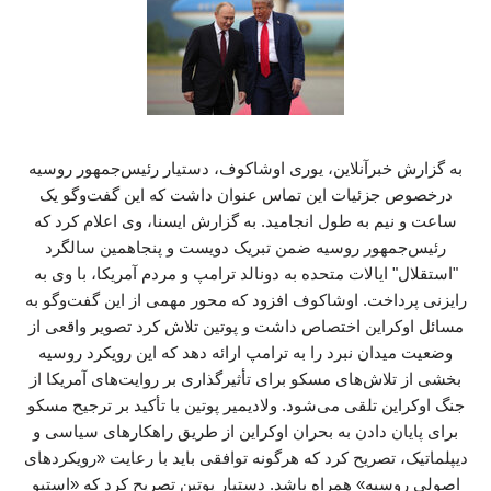
به گزارش خبرآنلاین، یوری اوشاکوف، دستیار رئیس‌جمهور روسیه
درخصوص جزئیات این تماس عنوان داشت که این گفت‌وگو یک
ساعت و نیم به طول انجامید. به گزارش ایسنا، وی اعلام کرد که
رئیس‌جمهور روسیه ضمن تبریک دویست و پنجاهمین سالگرد
"استقلال" ایالات متحده به دونالد ترامپ و مردم آمریکا، با وی به
رایزنی پرداخت. اوشاکوف افزود که محور مهمی از این گفت‌وگو به
مسائل اوکراین اختصاص داشت و پوتین تلاش کرد تصویر واقعی از
وضعیت میدان نبرد را به ترامپ ارائه دهد که این رویکرد روسیه
بخشی از تلاش‌های مسکو برای تأثیرگذاری بر روایت‌های آمریکا از
جنگ اوکراین تلقی می‌شود. ولادیمیر پوتین با تأکید بر ترجیح مسکو
برای پایان دادن به بحران اوکراین از طریق راهکارهای سیاسی و
دیپلماتیک، تصریح کرد که هرگونه توافقی باید با رعایت «رویکردهای
اصولی روسیه» همراه باشد. دستیار پوتین تصریح کرد که «استیو