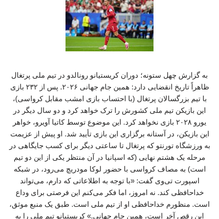
به گزارش چهل ستونه؛ دوران کریستیانو رونالدو در تیم ملی پرتغال
ظاهراً تاریخ انقضایی دارد: همین جام جهانی ۲۰۲۶. پس از ۲۳۲ بازی
با تیم بزرگسالان پرتغال (با احتساب بازی امشب مقابل کرواسی)،
این بازیکن تیم ملی کشورش را ترک خواهد کرد و دو سال دیگر در
یورو ۲۰۲۸ بازی نخواهد کرد. این موضوع توسط کاتیا آویرو، خواهر
این بازیکن، در آستانه برگزاری این بازی تأیید شد. او پیش از عزیمت
به ورزشگاه تورنتو که پرتغال تا ساعتی دیگر برای کسب جایگاهی در
مرحله یک‌ هشتم نهایی (که اسپانیا در آن منتظر یکی از این دو تیم
است) به مصاف کرواسی با حضور لوکا مودریچ می‌رود، در شبکه
اسپورت تی‌وی گفت: «با توجه به اطلاعاتی که دارم، می‌تواند
خداحافظی کند. نه امروز، اما فکر می‌کنم این فرصتی برای وداع
است. منظورم خداحافظی او از تیم ملی است. طبق یک منبع موثق،
این رقص آخر است، همین جام جهانی.» کریستیانو تیم ملی را به