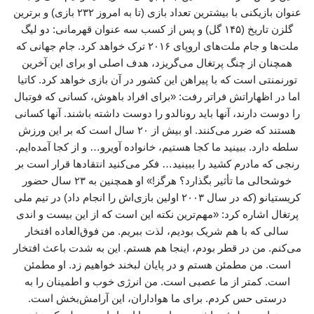
عنوان بازیکنی با بیشترین تعداد بازی (تا به امروز ۲۳۲ بازی) و برترین
گلزن تاریخ (۱۴۵ گل) و پس از کسب سه عنوان قهرمانی: دو لیگ
ملت‌ها و جام ملت‌های اروپای ۲۰۱۶ ترک خواهد کرد. جام جهانی که
همچنان از چنگ پرتغال می‌گریزد، هدف اصلی او برای این آخرین
تورنمنتی است که با پیراهن این کشور در آن بازی خواهد کرد. کاتیا
اما در اظهاراتش فراتر رفت: «برای افراد باهوش، کسانی که فوتبال
را دوست دارند، آنها باید رونالدو را دوست داشته باشند. آنها کسانی
هستند که ضرر می‌کنند. او بیش از ۲۰ سال است که بر این ورزش
سلطه دارد. ببینید ما کجا هستیم، خانواده آویرو… و از کجا آمده‌ایم.
رنجی که مادرم کشید را ببینید… فکر می‌کنید انتقادها قرار است بر
خوشحالی ما تأثیر بگذارد؟ هرگز!» او همچنین به ۲۳ سال حضور
کریستیانو (که در سال ۲۰۰۳ اولین بازی‌اش را انجام داد) در تیم ملی
پرتغال اشاره کرد: «مهم‌ترین نکته این است که از این بیست و اندی
سالی که با هم شریک بودیم، لذت ببریم. من فوق‌العاده افتخار
می‌کنم. من در قطر بودم، اینجا هم هستم. این به شدت باعث افتخار
است. من مطمئن هستم و در پایان لبخند خواهیم زد. او مطمئن
است. کمتر از ما عصبی است. من انرژی خوب و اطمینان را به
درستی حس کردم. برای ما هواداران، این آرامش‌بخش است.