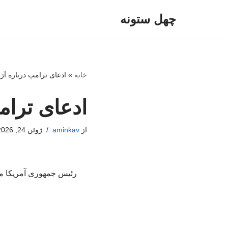
چهل ستونه
پرش
به
محتوا
خانه
»
ادعای ترامپ درباره آزا
ادعای ترام
از
aminkav
ژوئن 24, 2026
رئیس جمهوری آمریکا مدع